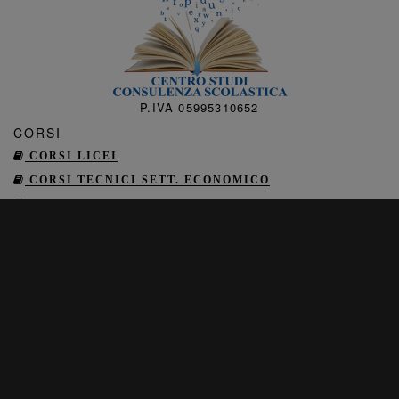
P.IVA 05995310652
CORSI
CORSI LICEI
CORSI TECNICI SETT. ECONOMICO
CORSI TECNICI SETT. TECNOLOGICO
CORSI PROFESSIONALI SETT. SERVIZI
DIPLOMA DI LICENZA MEDIA
CERTIFICAZIONI INFORMATICHE
CERTIFICAZIONI LINGUISTICHE
CORSI SANITARI
MONDO SCUOLA (RISERVATO AI DOCENTI)
INFO
RICHIEDI INFORMAZIONI