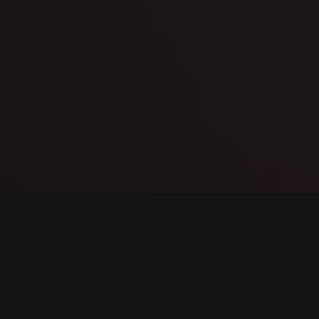
CHI SIAMO
SIAMO DOCENTI SPECIALIZZATI
NEL FORNIRE ALLO
STUDENTE TUTTI GLI STRUMENTI NECESSARI