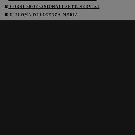
CORSI PROFESSIONALI SETT. SERVIZI
DIPLOMA DI LICENZA MEDIA
CERTIFICAZIONI INFORMATICHE
CERTIFICAZIONI LINGUISTICHE
CORSI SANITARI
MONDO SCUOLA (RISERVATO AI DOCENTI)
INFO
RICHIEDI INFORMAZIONI
COOKIE POLICY
PRIVACY POLICY
CONTATTI
324 792 9831
051 408 6516
INFOCENTROSTUDISAPERE@GMAIL.COM