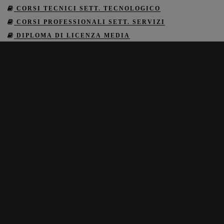
CORSI TECNICI SETT. TECNOLOGICO
CORSI PROFESSIONALI SETT. SERVIZI
DIPLOMA DI LICENZA MEDIA
CERTIFICAZIONI INFORMATICHE
CERTIFICAZIONI LINGUISTICHE
CORSI SANITARI
MONDO SCUOLA (RISERVATO AI DOCENTI)
INFO
RICHIEDI INFORMAZIONI
COOKIE POLICY
PRIVACY POLICY
CONTATTI
324 792 9831
051 408 6516
INFOCENTROSTUDISAPERE@GMAIL.COM